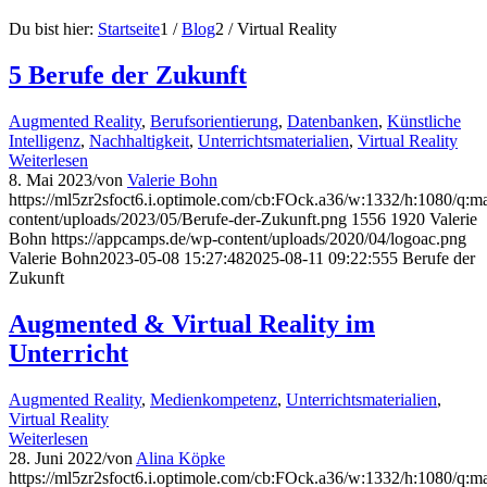
Du bist hier:
Startseite
1
/
Blog
2
/
Virtual Reality
5 Berufe der Zukunft
Augmented Reality
,
Berufsorientierung
,
Datenbanken
,
Künstliche
Intelligenz
,
Nachhaltigkeit
,
Unterrichtsmaterialien
,
Virtual Reality
Weiterlesen
8. Mai 2023
/
von
Valerie Bohn
https://ml5zr2sfoct6.i.optimole.com/cb:FOck.a36/w:1332/h:1080/q:ma
content/uploads/2023/05/Berufe-der-Zukunft.png
1556
1920
Valerie
Bohn
https://appcamps.de/wp-content/uploads/2020/04/logoac.png
Valerie Bohn
2023-05-08 15:27:48
2025-08-11 09:22:55
5 Berufe der
Zukunft
Augmented & Virtual Reality im
Unterricht
Augmented Reality
,
Medienkompetenz
,
Unterrichtsmaterialien
,
Virtual Reality
Weiterlesen
28. Juni 2022
/
von
Alina Köpke
https://ml5zr2sfoct6.i.optimole.com/cb:FOck.a36/w:1332/h:1080/q:ma