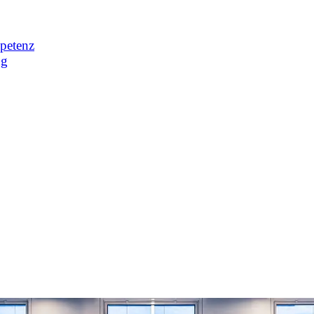
petenz
ng