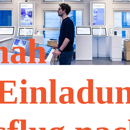
nah
Einladu