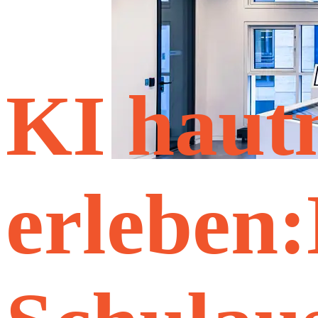
KI haut
erleben: