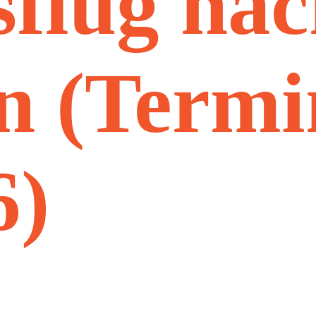
sflug na
 (Termi
6)