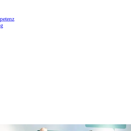
petenz
ng