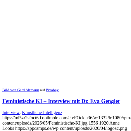
Bild von
Gerd Altmann
auf
Pixabay
Feministische KI – Interview mit Dr. Eva Gengler
Interview
,
Künstliche Intelligenz
https://ml5zr2sfoct6.i.optimole.com/cb:FOck.a36/w:1332/h:1080/q:ma
content/uploads/2026/05/Feministische-KI.jpg
1556
1920
Anne
Looks
https://appcamps.de/wp-content/uploads/2020/04/logoac.png