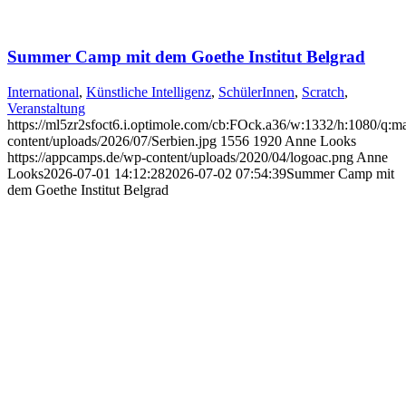
Summer Camp mit dem Goethe Institut Belgrad
International
,
Künstliche Intelligenz
,
SchülerInnen
,
Scratch
,
Veranstaltung
https://ml5zr2sfoct6.i.optimole.com/cb:FOck.a36/w:1332/h:1080/q:ma
content/uploads/2026/07/Serbien.jpg
1556
1920
Anne Looks
https://appcamps.de/wp-content/uploads/2020/04/logoac.png
Anne
Looks
2026-07-01 14:12:28
2026-07-02 07:54:39
Summer Camp mit
dem Goethe Institut Belgrad