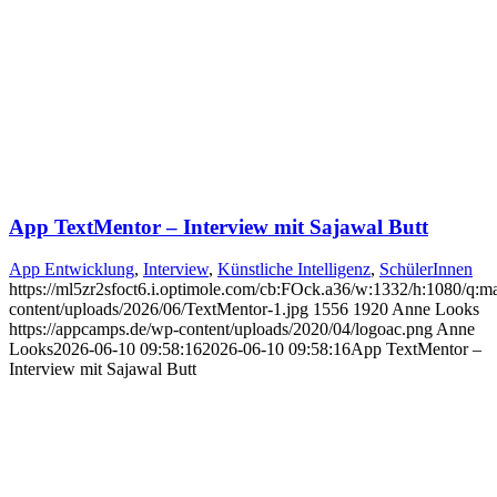
App TextMentor – Interview mit Sajawal Butt
App Entwicklung
,
Interview
,
Künstliche Intelligenz
,
SchülerInnen
https://ml5zr2sfoct6.i.optimole.com/cb:FOck.a36/w:1332/h:1080/q:ma
content/uploads/2026/06/TextMentor-1.jpg
1556
1920
Anne Looks
https://appcamps.de/wp-content/uploads/2020/04/logoac.png
Anne
Looks
2026-06-10 09:58:16
2026-06-10 09:58:16
App TextMentor –
Interview mit Sajawal Butt