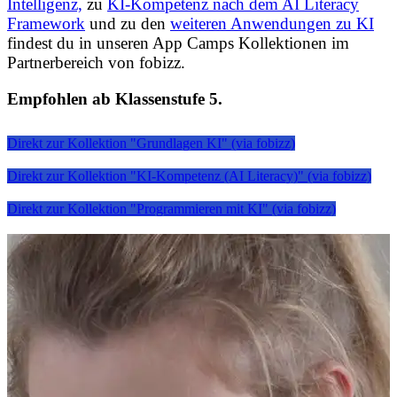
Intelligenz,
zu
KI-Kompetenz nach dem AI Literacy
Framework
und zu den
weiteren Anwendungen zu KI
findest du in unseren App Camps Kollektionen im
Partnerbereich von fobizz.
Empfohlen ab Klassenstufe 5.
Direkt zur Kollektion "Grundlagen KI" (via fobizz)
Direkt zur Kollektion "KI-Kompetenz (AI Literacy)" (via fobizz)
Direkt zur Kollektion "Programmieren mit KI" (via fobizz)