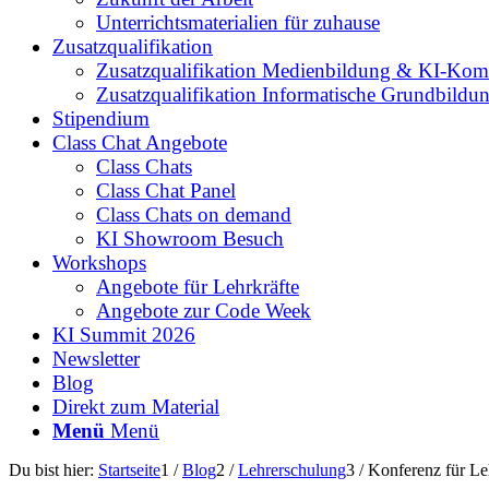
Unterrichtsmaterialien für zuhause
Zusatzqualifikation
Zusatzqualifikation Medienbildung & KI-Kom
Zusatzqualifikation Informatische Grundbildu
Stipendium
Class Chat Angebote
Class Chats
Class Chat Panel
Class Chats on demand
KI Showroom Besuch
Workshops
Angebote für Lehrkräfte
Angebote zur Code Week
KI Summit 2026
Newsletter
Blog
Direkt zum Material
Menü
Menü
Du bist hier:
Startseite
1
/
Blog
2
/
Lehrerschulung
3
/
Konferenz für Le