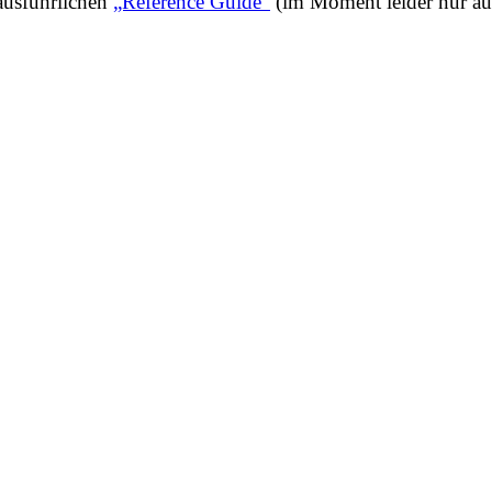
 ausführlichen
„Reference Guide“
(im Moment leider nur auf