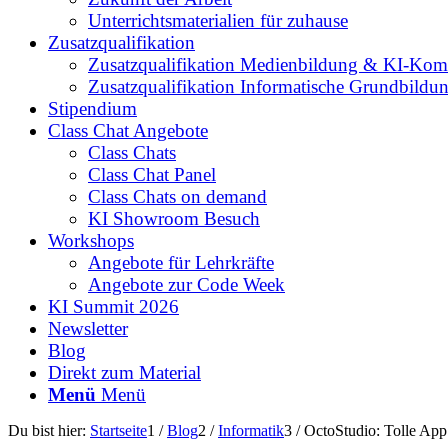
Unterrichtsmaterialien für zuhause
Zusatzqualifikation
Zusatzqualifikation Medienbildung & KI-Kom
Zusatzqualifikation Informatische Grundbildu
Stipendium
Class Chat Angebote
Class Chats
Class Chat Panel
Class Chats on demand
KI Showroom Besuch
Workshops
Angebote für Lehrkräfte
Angebote zur Code Week
KI Summit 2026
Newsletter
Blog
Direkt zum Material
Menü
Menü
Du bist hier:
Startseite
1
/
Blog
2
/
Informatik
3
/
OctoStudio: Tolle Ap