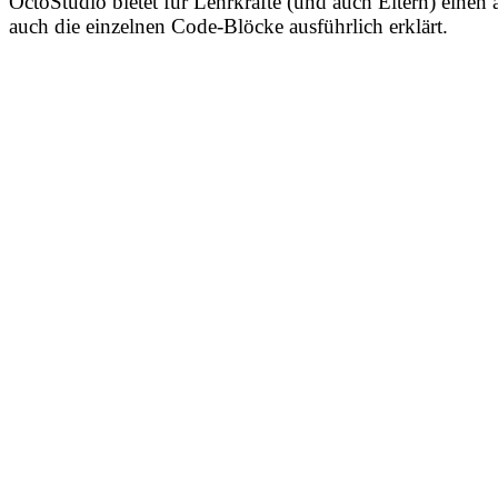
OctoStudio bietet für Lehrkräfte (und auch Eltern) einen
auch die einzelnen Code-Blöcke ausführlich erklärt.