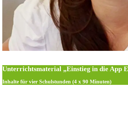
Unterrichtsmaterial „Einstieg in die App 
Inhalte für vier Schulstunden (4 x 90 Minuten)